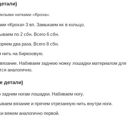
детали)
белыми нитками «Кроха».
ми «Кроха» 3 вп. Замыкаем их в кольцо.
ываем по 2 сбн. Всего 6 сбн.
торяем два раза. Всего 8 сбн.
м нить на бирюзовую.
м вязание. Набиваем заднюю ножку лошадки материалом для
тся аналогично.
е детали)
о задним ногам лошадки. Набиваем ногу.
ываем вязание и прячем отрезанную нить внутpи ноги.
и вяжем аналогично первой.