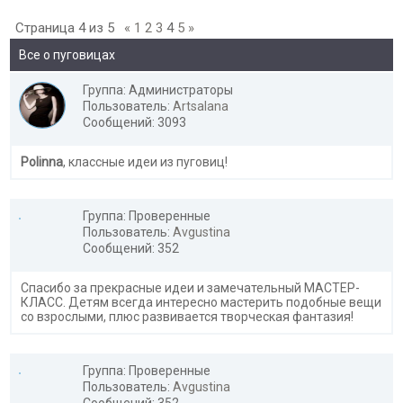
Страница
4
из
5
«
1
2
3
4
5
»
Все о пуговицах
Группа: Администраторы
Пользователь:
Artsalana
Сообщений: 3093
Polinna
, классные идеи из пуговиц!
Группа: Проверенные
Пользователь:
Avgustina
Сообщений: 352
Спасибо за прекрасные идеи и замечательный МАСТЕР-
КЛАСС. Детям всегда интересно мастерить подобные вещи
со взрослыми, плюс развивается творческая фантазия!
Группа: Проверенные
Пользователь:
Avgustina