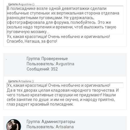
Цитата
Avgustina
(
)
В полисаднике возле одной девятиэтажки сделали
необычные ступеньки: их вертикальная сторона отделана
разноцветными пуговицами. Не удержалась,
сфотографировала для форума, полюбуйтесь. Это же
сколько надо терпения и времени, чтоб выложить такую
пуговичную мозаику...
Ух, какая красотища! Очень необычно и оригинально!
Спасибо, Наташа, за фото!
Группа: Проверенные
Пользователь:
Avgustina
Сообщений: 352
Цитата
Artsalana
(
)
Ух, какая красотища! Очень необычно и оригинально!
Да в тех дворах целая кладовая народного творчества. И
чего только креативные старушки не придумают! Нашли
себе занятие по душе: и им не скучно, и народу приятно,
глаз радует красивый полисадник.
Группа: Администраторы
Пользователь:
Artsalana