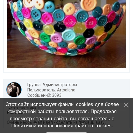
Группа: Администраторы
Пользователь:
Artsalana
Сообщений: 3093
Этот сайт использует файлы cookies для более
Цитата
marchelenaa
(
)
комфортной работы пользователя. Продолжая
Как Вам?
просмотр страниц сайта, вы соглашаетесь с
Очень необычная идея - сделать из пуговиц вазу.
Политикой использования файлов cookies
.