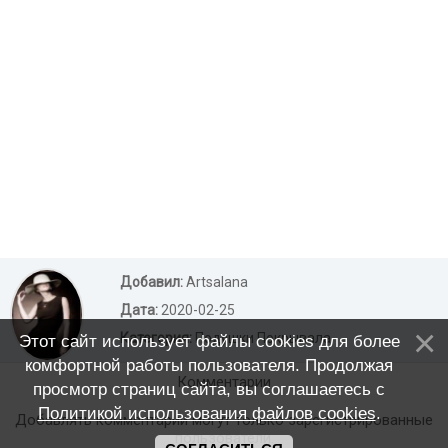
Добавил:
Artsalana
Дата:
2020-02-25
Категория:
Подушки Покрывала
Этот сайт использует файлы cookies для более
комфортной работы пользователя. Продолжая
Комментарии
просмотр страниц сайта, вы соглашаетесь с
Политикой использования файлов cookies
.
Добавлять комментарии могут только зарегистрированные
пользователи.