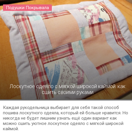
Подушки Покрывала
Лоскутное одеяло с мягкой широкой каймой: как
сшить своими руками
Каждая рукодельница выбирает для себя такой способ
пошива лоскутного одеяла, который ей больше нравится. Но
никогда не будет лишним узнать ещё один вариант как
можно сшить уютное лоскутное одеяло с мягкой широкой
каймой.