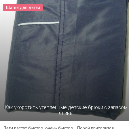
Шитье для детей
Как укоротить утеплённые детские брюки с запасом
длины
Дети растут быстро, очень быстро… Порой приходится