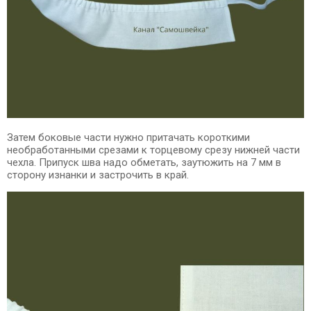
Затем боковые части нужно притачать короткими
необработанными срезами к торцевому срезу нижней части
чехла. Припуск шва надо обметать, заутюжить на 7 мм в
сторону изнанки и застрочить в край.