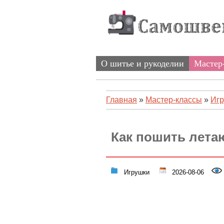
О шитье и рукоделии
Мастер
Главная
»
Мастер-классы
»
Иг
Как пошить лета
Игрушки
2026-08-06