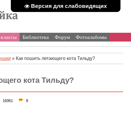
Версия для слабовидящих
-классы
Библиотека
Форум
Фотоальбомы
рушки
» Как пошить летающего кота Тильду?
ющего кота Тильду?
16061
9