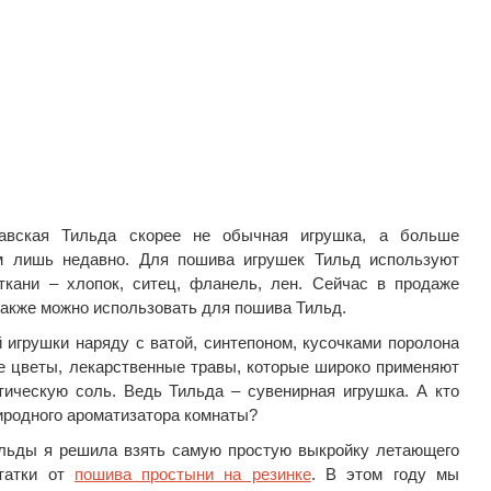
авская Тильда скорее не обычная игрушка, а больше
м лишь недавно. Для пошива игрушек Тильд используют
кани – хлопок, ситец, фланель, лен. Сейчас в продаже
также можно использовать для пошива Тильд.
 игрушки наряду с ватой, синтепоном, кусочками поролона
 цветы, лекарственные травы, которые широко применяют
тическую соль. Ведь Тильда – сувенирная игрушка. А кто
риродного ароматизатора комнаты?
ильды я решила взять самую простую выкройку летающего
статки от
пошива простыни на резинке
. В этом году мы