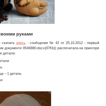
 своими руками
о скачать
здесь
- сообщение № 42 от 25.10.2012 - первый
м документе 8546880.docx(87Kb)) распечатала на принтере
е детали:
детали
ль
а – 1 деталь
ли