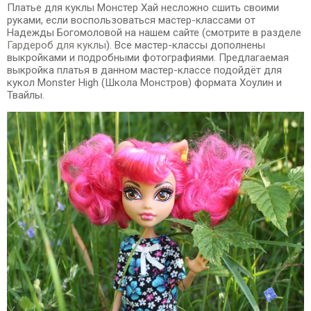
Платье для куклы Монстер Хай несложно сшить своими
руками, если воспользоваться мастер-классами от
Надежды Богомоловой на нашем сайте (смотрите в разделе
Гардероб для куклы
). Все мастер-классы дополнены
выкройками и подробными фотографиями. Предлагаемая
выкройка платья в данном мастер-классе подойдёт для
кукол Monster High (Школа Монстров) формата Хоулин и
Твайлы.