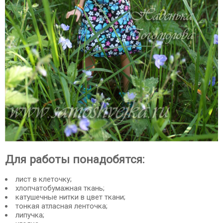
Для работы понадобятся:
лист в клеточку;
хлопчатобумажная ткань;
катушечные нитки в цвет ткани;
тонкая атласная ленточка;
липучка;