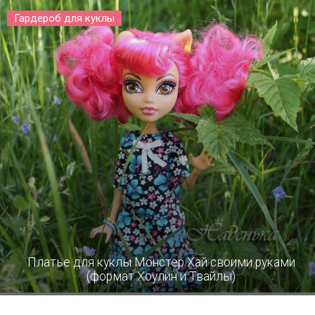
Гардероб для куклы
Платье для куклы Монстер Хай своими руками
(формат Хоулин и Твайлы)