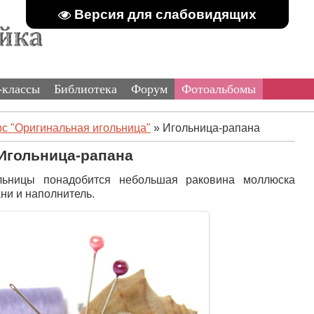
Версия для слабовидящих
-классы
Библиотека
Форум
Фотоальбомы
рс "Оригинальная игольница"
» Игольница-рапана
Игольница-рапана
ольницы понадобится небольшая раковина моллюска
ани и наполнитель.