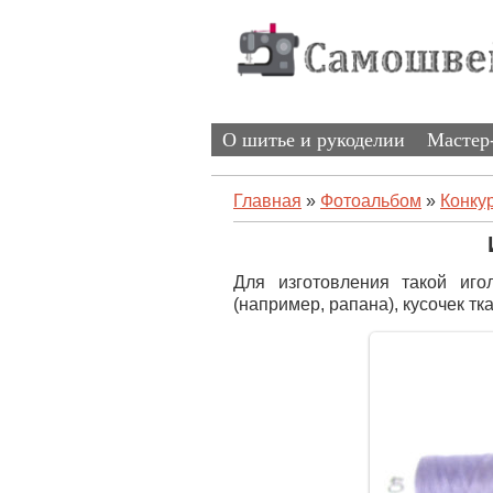
О шитье и рукоделии
Мастер
Главная
»
Фотоальбом
»
Конку
Для изготовления такой иг
(например, рапана), кусочек тк